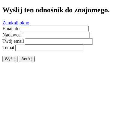
Wyślij ten odnośnik do znajomego.
Zamknij okno
Email do
Nadawca
Twój email
Temat
Wyślij
Anuluj